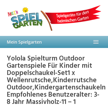
Skip
to
main
content
Mein Spielgarten
Toggle
navigat
Yolola Spielturm Outdoor
Gartenspiele Für Kinder mit
Doppelschaukel-Set1 x
Wellenrutsche,Kinderrutsche
Outdoor,Kindergartenschaukeln
Empfohlenes Benutzeralter: 3-
8 Jahr Massivholz-11 – 1