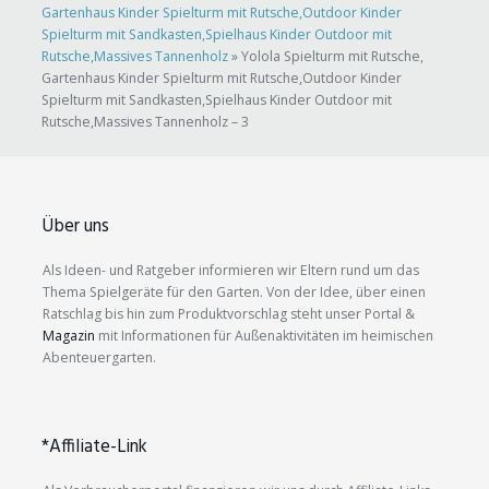
Gartenhaus Kinder Spielturm mit Rutsche,Outdoor Kinder
Spielturm mit Sandkasten,Spielhaus Kinder Outdoor mit
Rutsche,Massives Tannenholz
»
Yolola Spielturm mit Rutsche,
Gartenhaus Kinder Spielturm mit Rutsche,Outdoor Kinder
Spielturm mit Sandkasten,Spielhaus Kinder Outdoor mit
Rutsche,Massives Tannenholz – 3
Über uns
Als Ideen- und Ratgeber informieren wir Eltern rund um das
Thema Spielgeräte für den Garten. Von der Idee, über einen
Ratschlag bis hin zum Produktvorschlag steht unser Portal &
Magazin
mit Informationen für Außenaktivitäten im heimischen
Abenteuergarten.
*Affiliate-Link