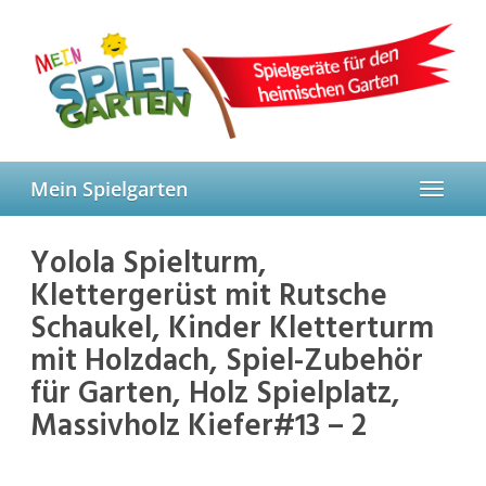
Skip
to
main
content
Mein Spielgarten
Toggle
navigat
Yolola Spielturm,
Klettergerüst mit Rutsche
Schaukel, Kinder Kletterturm
mit Holzdach, Spiel-Zubehör
für Garten, Holz Spielplatz,
Massivholz Kiefer#13 – 2