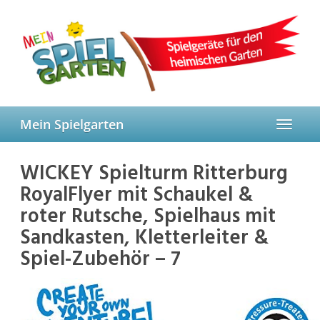
Skip
to
main
content
Mein Spielgarten
Toggle
navigat
WICKEY Spielturm Ritterburg
RoyalFlyer mit Schaukel &
roter Rutsche, Spielhaus mit
Sandkasten, Kletterleiter &
Spiel-Zubehör – 7