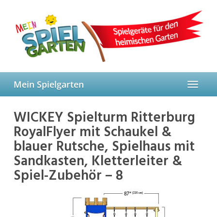
Skip
to
main
content
Mein Spielgarten
Toggle
navigat
WICKEY Spielturm Ritterburg
RoyalFlyer mit Schaukel &
blauer Rutsche, Spielhaus mit
Sandkasten, Kletterleiter &
Spiel-Zubehör – 8