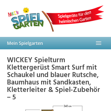
Skip
to
main
content
Mein Spielgarten
Toggle
navigat
WICKEY Spielturm
Klettergerüst Smart Surf mit
Schaukel und blauer Rutsche,
Baumhaus mit Sandkasten,
Kletterleiter & Spiel-Zubehör
– 5