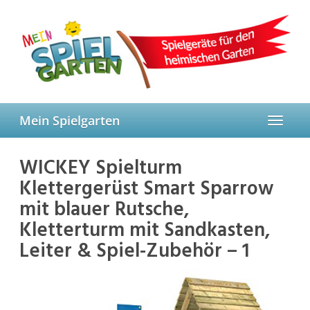
Skip
to
main
content
Mein Spielgarten
Toggle
navigat
WICKEY Spielturm
Klettergerüst Smart Sparrow
mit blauer Rutsche,
Kletterturm mit Sandkasten,
Leiter & Spiel-Zubehör – 1