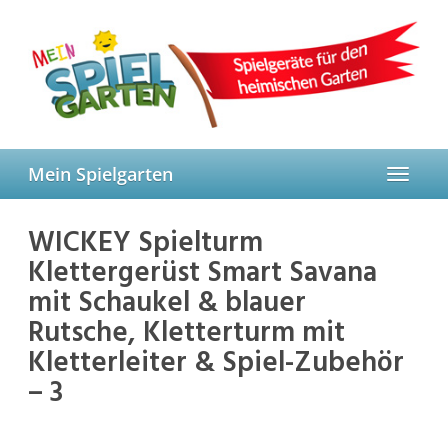
Skip
to
main
content
Mein Spielgarten
Toggle
navigat
WICKEY Spielturm
Klettergerüst Smart Savana
mit Schaukel & blauer
Rutsche, Kletterturm mit
Kletterleiter & Spiel-Zubehör
– 3