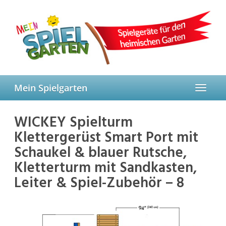
Skip
to
main
content
Mein Spielgarten
Toggle
navigat
WICKEY Spielturm
Klettergerüst Smart Port mit
Schaukel & blauer Rutsche,
Kletterturm mit Sandkasten,
Leiter & Spiel-Zubehör – 8