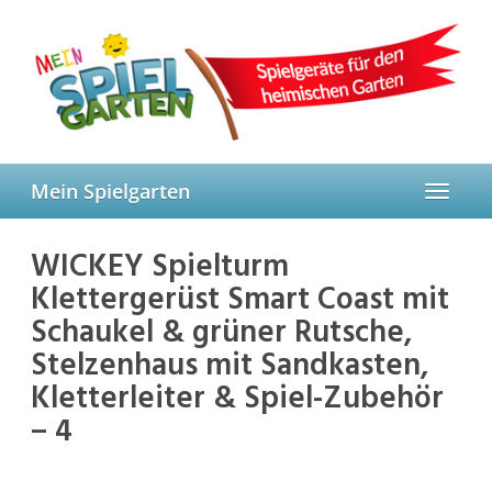
Skip
to
main
content
Mein Spielgarten
Toggle
navigat
WICKEY Spielturm
Klettergerüst Smart Coast mit
Schaukel & grüner Rutsche,
Stelzenhaus mit Sandkasten,
Kletterleiter & Spiel-Zubehör
– 4