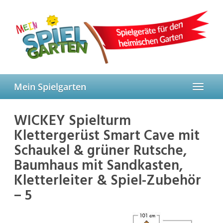
Skip
to
main
content
Mein Spielgarten
Toggle
navigat
WICKEY Spielturm
Klettergerüst Smart Cave mit
Schaukel & grüner Rutsche,
Baumhaus mit Sandkasten,
Kletterleiter & Spiel-Zubehör
– 5