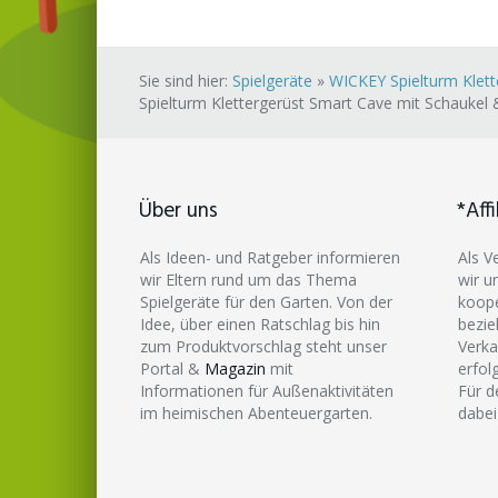
Sie sind hier:
Spielgeräte
»
WICKEY Spielturm Klett
Spielturm Klettergerüst Smart Cave mit Schaukel 
Über uns
*Affi
Als Ideen- und Ratgeber informieren
Als V
wir Eltern rund um das Thema
wir u
Spielgeräte für den Garten. Von der
koope
Idee, über einen Ratschlag bis hin
bezie
zum Produktvorschlag steht unser
Verka
Portal &
Magazin
mit
erfol
Informationen für Außenaktivitäten
Für d
im heimischen Abenteuergarten.
dabei