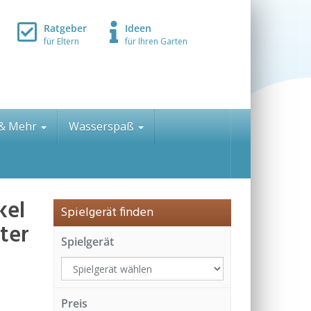
Ratgeber
Ideen
für Eltern
für Ihren Garten
 & Mehr
Wasserspaß
kel
Spielgerät finden
ter
Spielgerät
Preis