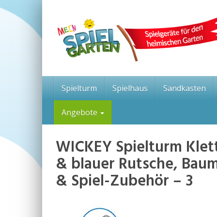
Skip
to
main
content
Spielturm
Spielhaus
Sandkasten
Angebote
WICKEY Spielturm Klett
& blauer Rutsche, Baum
& Spiel-Zubehör – 3