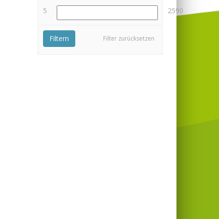
5
2590
Filtern
Filter zurücksetzen