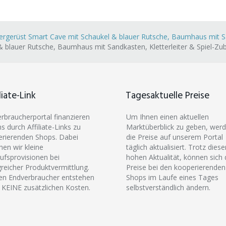
ergerüst Smart Cave mit Schaukel & blauer Rutsche, Baumhaus mit Sa
& blauer Rutsche, Baumhaus mit Sandkasten, Kletterleiter & Spiel-Zu
liate-Link
Tagesaktuelle Preise
erbraucherportal finanzieren
Um Ihnen einen aktuellen
ns durch Affiliate-Links zu
Marktüberblick zu geben, wer
rierenden Shops. Dabei
die Preise auf unserem Portal
hen wir kleine
täglich aktualisiert. Trotz diese
ufsprovisionen bei
hohen Aktualität, können sich 
greicher Produktvermittlung.
Preise bei den kooperierenden
en Endverbraucher entstehen
Shops im Laufe eines Tages
 KEINE zusätzlichen Kosten.
selbstverständlich ändern.