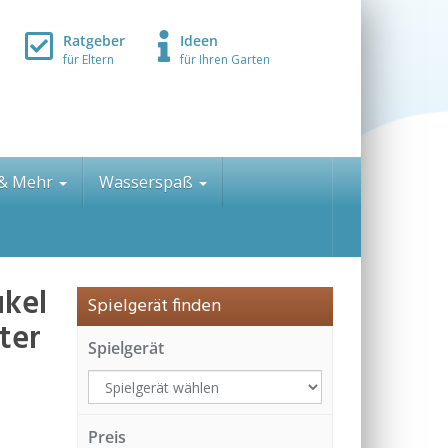
Ratgeber
Ideen
für Eltern
für Ihren Garten
 & Mehr
Wasserspaß
ukel
Spielgerät finden
ter
Spielgerät
Preis