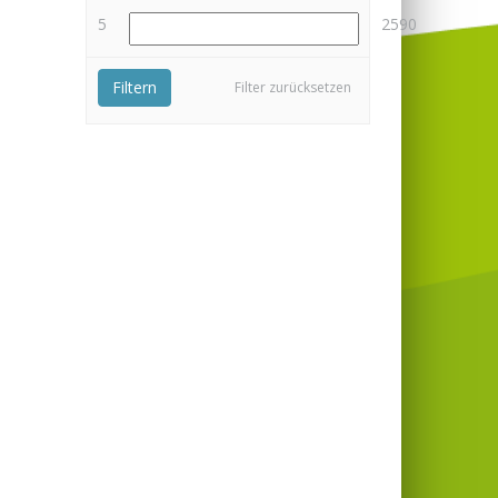
5
2590
Filtern
Filter zurücksetzen