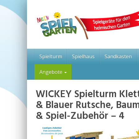
Skip
to
main
content
Spielturm
Spielhaus
Sandkasten
Angebote
WICKEY Spielturm Klet
& Blauer Rutsche, Baum
& Spiel-Zubehör – 4