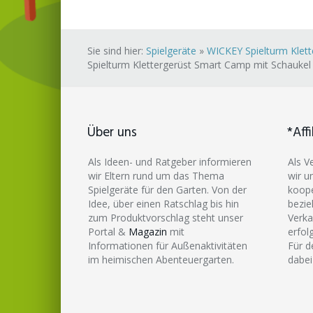
Sie sind hier:
Spielgeräte
»
WICKEY Spielturm Klett
Spielturm Klettergerüst Smart Camp mit Schaukel
Über uns
*Affi
Als Ideen- und Ratgeber informieren
Als V
wir Eltern rund um das Thema
wir u
Spielgeräte für den Garten. Von der
koope
Idee, über einen Ratschlag bis hin
bezie
zum Produktvorschlag steht unser
Verka
Portal &
Magazin
mit
erfol
Informationen für Außenaktivitäten
Für d
im heimischen Abenteuergarten.
dabei