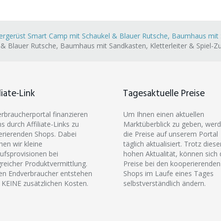
ergerüst Smart Camp mit Schaukel & Blauer Rutsche, Baumhaus mit S
 & Blauer Rutsche, Baumhaus mit Sandkasten, Kletterleiter & Spiel-Z
liate-Link
Tagesaktuelle Preise
erbraucherportal finanzieren
Um Ihnen einen aktuellen
ns durch Affiliate-Links zu
Marktüberblick zu geben, wer
rierenden Shops. Dabei
die Preise auf unserem Portal
hen wir kleine
täglich aktualisiert. Trotz diese
ufsprovisionen bei
hohen Aktualität, können sich 
greicher Produktvermittlung.
Preise bei den kooperierenden
en Endverbraucher entstehen
Shops im Laufe eines Tages
 KEINE zusätzlichen Kosten.
selbstverständlich ändern.