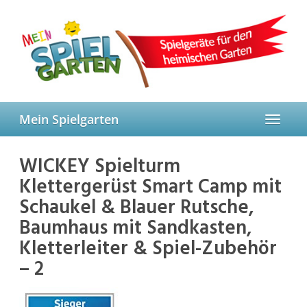
Skip
to
main
content
Mein Spielgarten
Toggle
navigat
WICKEY Spielturm
Klettergerüst Smart Camp mit
Schaukel & Blauer Rutsche,
Baumhaus mit Sandkasten,
Kletterleiter & Spiel-Zubehör
– 2