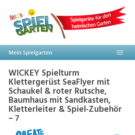
Skip
to
main
content
Mein Spielgarten
Toggle
navigat
WICKEY Spielturm
Klettergerüst SeaFlyer mit
Schaukel & roter Rutsche,
Baumhaus mit Sandkasten,
Kletterleiter & Spiel-Zubehör
– 7