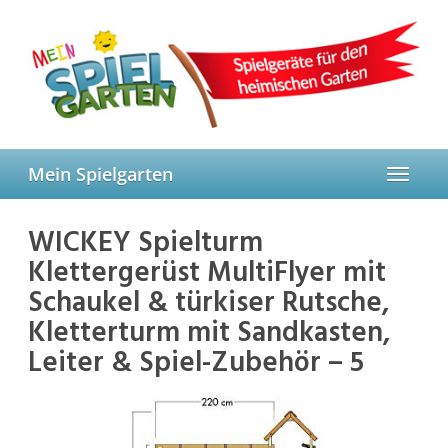
Skip
to
main
content
Mein Spielgarten
Toggle
navigat
WICKEY Spielturm
Klettergerüst MultiFlyer mit
Schaukel & türkiser Rutsche,
Kletterturm mit Sandkasten,
Leiter & Spiel-Zubehör – 5