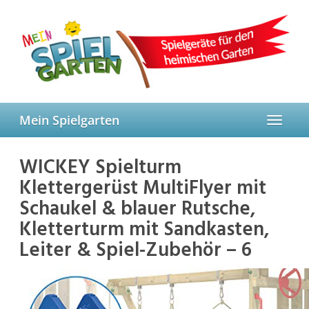
Skip
to
main
content
Mein Spielgarten
Toggle
navigat
WICKEY Spielturm
Klettergerüst MultiFlyer mit
Schaukel & blauer Rutsche,
Kletterturm mit Sandkasten,
Leiter & Spiel-Zubehör – 6