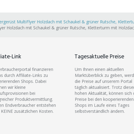
rgerüst MultiFlyer Holzdach mit Schaukel & grüner Rutsche, Klettert
yer Holzdach mit Schaukel & grüner Rutsche, Kletterturm mit Holzdac
liate-Link
Tagesaktuelle Preise
erbraucherportal finanzieren
Um Ihnen einen aktuellen
ns durch Affiliate-Links zu
Marktüberblick zu geben, wer
rierenden Shops. Dabei
die Preise auf unserem Portal
hen wir kleine
täglich aktualisiert. Trotz diese
ufsprovisionen bei
hohen Aktualität, können sich 
greicher Produktvermittlung.
Preise bei den kooperierenden
en Endverbraucher entstehen
Shops im Laufe eines Tages
 KEINE zusätzlichen Kosten.
selbstverständlich ändern.