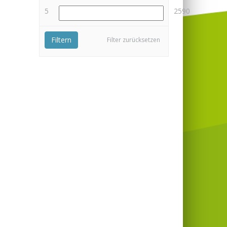
5
2590
Filtern
Filter zurücksetzen