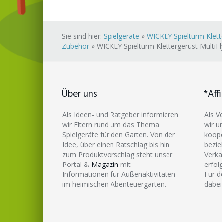
Sie sind hier:
Spielgeräte
»
WICKEY Spielturm Klette
Zubehör
»
WICKEY Spielturm Klettergerüst MultiFl
Über uns
*Affi
Als Ideen- und Ratgeber informieren
Als V
wir Eltern rund um das Thema
wir u
Spielgeräte für den Garten. Von der
koope
Idee, über einen Ratschlag bis hin
bezie
zum Produktvorschlag steht unser
Verka
Portal &
Magazin
mit
erfol
Informationen für Außenaktivitäten
Für d
im heimischen Abenteuergarten.
dabei