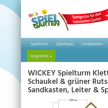
Skip
to
main
content
Spielturm
Spielhaus
Sandkasten
Angebote
WICKEY Spielturm Klett
Schaukel & grüner Ruts
Sandkasten, Leiter & S