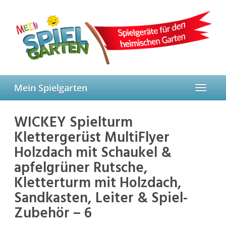
Skip
to
main
content
Mein Spielgarten
Toggle
navigat
WICKEY Spielturm
Klettergerüst MultiFlyer
Holzdach mit Schaukel &
apfelgrüner Rutsche,
Kletterturm mit Holzdach,
Sandkasten, Leiter & Spiel-
Zubehör – 6