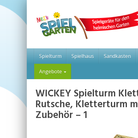
Skip
to
main
content
Spielturm
Spielhaus
Sandkasten
Angebote
WICKEY Spielturm Klett
Rutsche, Kletterturm mi
Zubehör – 1