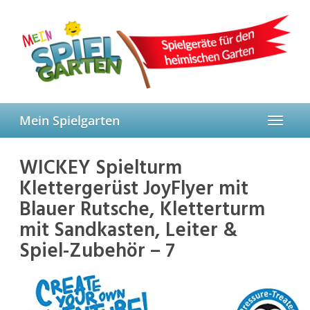
Skip
to
main
content
Mein Spielgarten
Toggle
navigat
WICKEY Spielturm
Klettergerüst JoyFlyer mit
Blauer Rutsche, Kletterturm
mit Sandkasten, Leiter &
Spiel-Zubehör – 7