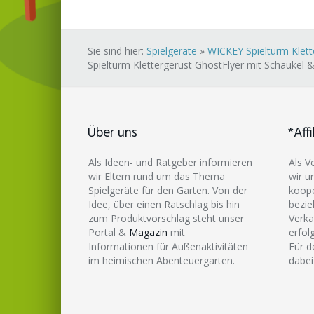
Sie sind hier:
Spielgeräte
»
WICKEY Spielturm Klett
Spielturm Klettergerüst GhostFlyer mit Schaukel 
Über uns
*Affi
Als Ideen- und Ratgeber informieren
Als V
wir Eltern rund um das Thema
wir u
Spielgeräte für den Garten. Von der
koope
Idee, über einen Ratschlag bis hin
bezie
zum Produktvorschlag steht unser
Verka
Portal &
Magazin
mit
erfol
Informationen für Außenaktivitäten
Für d
im heimischen Abenteuergarten.
dabei