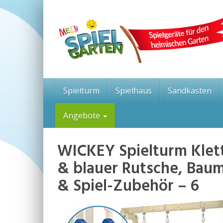
Skip
to
main
content
Spielturm
Spielhaus
Sandkasten
Angebote
WICKEY Spielturm Klett
& blauer Rutsche, Baum
& Spiel-Zubehör – 6