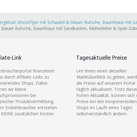
ergerüst GhostFlyer mit Schaukel & blauer Rutsche, Baumhaus mit San
& blauer Rutsche, Baumhaus mit Sandkasten, Kletterleiter & Spiel-Zub
liate-Link
Tagesaktuelle Preise
erbraucherportal finanzieren
Um Ihnen einen aktuellen
ns durch Affiliate-Links zu
Marktüberblick zu geben, wer
rierenden Shops. Dabei
die Preise auf unserem Portal
hen wir kleine
täglich aktualisiert. Trotz diese
ufsprovisionen bei
hohen Aktualität, können sich 
greicher Produktvermittlung.
Preise bei den kooperierenden
en Endverbraucher entstehen
Shops im Laufe eines Tages
 KEINE zusätzlichen Kosten.
selbstverständlich ändern.