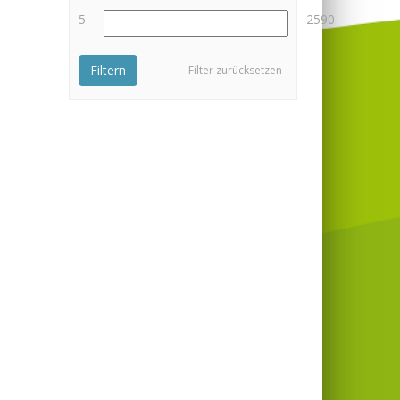
5
2590
Filtern
Filter zurücksetzen