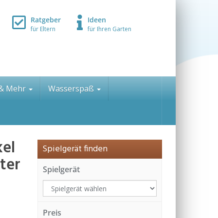
Ratgeber
Ideen
für Eltern
für Ihren Garten
 & Mehr
Wasserspaß
kel
Spielgerät finden
ter
Spielgerät
Preis