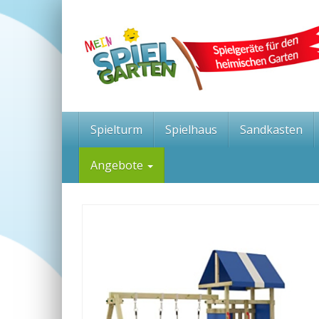
Skip
to
main
content
Spielturm
Spielhaus
Sandkasten
Angebote