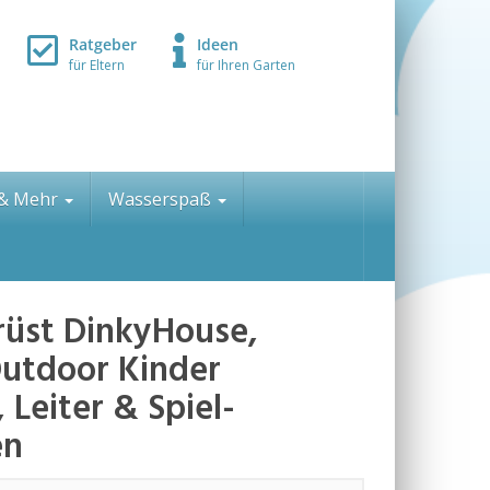
Ratgeber
Ideen
für Eltern
für Ihren Garten
 & Mehr
Wasserspaß
rüst DinkyHouse,
Outdoor Kinder
 Leiter & Spiel-
en