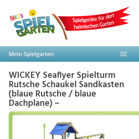
Skip
to
main
content
Mein Spielgarten
Toggle
navigat
WICKEY Seaflyer Spielturm
Rutsche Schaukel Sandkasten
(blaue Rutsche / blaue
Dachplane) –