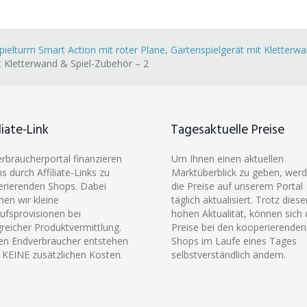
pielturm Smart Action mit roter Plane, Gartenspielgerät mit Kletterw
t Kletterwand & Spiel-Zubehör – 2
liate-Link
Tagesaktuelle Preise
erbraucherportal finanzieren
Um Ihnen einen aktuellen
ns durch Affiliate-Links zu
Marktüberblick zu geben, wer
rierenden Shops. Dabei
die Preise auf unserem Portal
hen wir kleine
täglich aktualisiert. Trotz diese
ufsprovisionen bei
hohen Aktualität, können sich 
greicher Produktvermittlung.
Preise bei den kooperierenden
en Endverbraucher entstehen
Shops im Laufe eines Tages
 KEINE zusätzlichen Kosten.
selbstverständlich ändern.