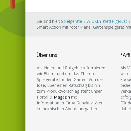
Sie sind hier:
Spielgeräte
»
WICKEY Klettergerüst S
Smart Action mit roter Plane, Gartenspielgerät mi
Über uns
*Affi
Als Ideen- und Ratgeber informieren
Als V
wir Eltern rund um das Thema
wir u
Spielgeräte für den Garten. Von der
koope
Idee, über einen Ratschlag bis hin
bezie
zum Produktvorschlag steht unser
Verka
Portal &
Magazin
mit
erfol
Informationen für Außenaktivitäten
Für d
im heimischen Abenteuergarten.
dabei