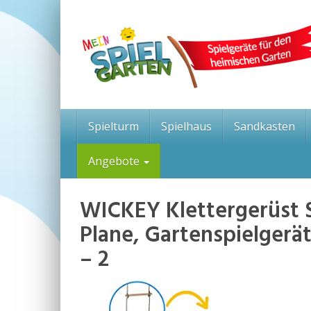
Skip
to
main
content
Spielturm
Spielhaus
Sandkasten
Angebote
WICKEY Klettergerüst S
Plane, Gartenspielgerä
– 2