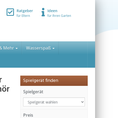
Ratgeber
Ideen
für Eltern
für Ihren Garten
 & Mehr
Wasserspaß
r
Spielgerät finden
hör
Spielgerät
Preis