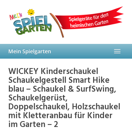
Skip
to
main
content
Mein Spielgarten
Toggle
navigat
WICKEY Kinderschaukel
Schaukelgestell Smart Hike
blau – Schaukel & SurfSwing,
Schaukelgerüst,
Doppelschaukel, Holzschaukel
mit Kletteranbau für Kinder
im Garten – 2