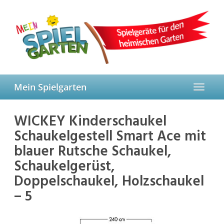
Skip
to
main
content
Mein Spielgarten
Toggle
navigat
WICKEY Kinderschaukel
Schaukelgestell Smart Ace mit
blauer Rutsche Schaukel,
Schaukelgerüst,
Doppelschaukel, Holzschaukel
– 5