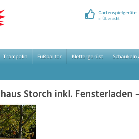
Gartenspielgeräte
in Übersicht
Trampolin
Fußballtor
Klettergerüst
Schaukeln
aus Storch inkl. Fensterladen 