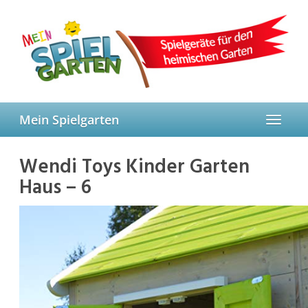
Skip
to
main
content
Mein Spielgarten
Toggle
navigat
Wendi Toys Kinder Garten
Haus – 6