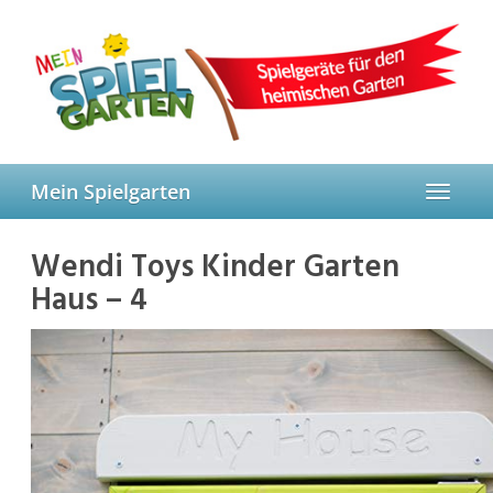
Skip
to
main
content
Mein Spielgarten
Toggle
navigat
Wendi Toys Kinder Garten
Haus – 4