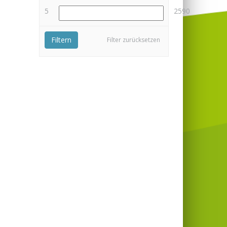
5
2590
Filtern
Filter zurücksetzen