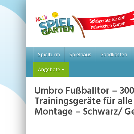
Skip
to
main
content
Spielturm
Spielhaus
Sandkasten
Angebote
Umbro Fußballtor – 300 
Trainingsgeräte für all
Montage – Schwarz/ Ge