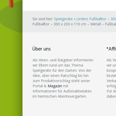
Sie sind hier:
Spielgeräte
»
Umbro Fußballtor – 300
Fußballtor – 300 x 200 x 110 cm – Metall – Fußbal
Über uns
*Affi
Als Ideen- und Ratgeber informieren
Als V
wir Eltern rund um das Thema
wir u
Spielgeräte für den Garten. Von der
koope
Idee, über einen Ratschlag bis hin
bezie
zum Produktvorschlag steht unser
Verka
Portal &
Magazin
mit
erfol
Informationen für Außenaktivitäten
Für d
im heimischen Abenteuergarten.
dabei