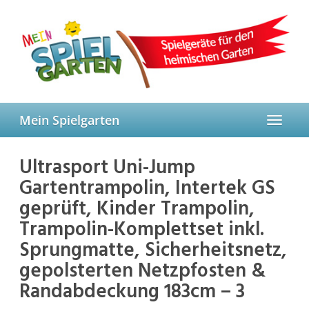
Skip
to
main
content
Mein Spielgarten
Toggle
navigat
Ultrasport Uni-Jump
Gartentrampolin, Intertek GS
geprüft, Kinder Trampolin,
Trampolin-Komplettset inkl.
Sprungmatte, Sicherheitsnetz,
gepolsterten Netzpfosten &
Randabdeckung 183cm – 3