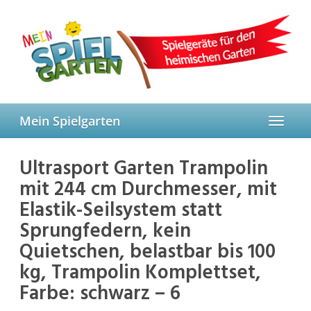
Skip
to
main
content
Mein Spielgarten
Toggle
navigat
Ultrasport Garten Trampolin
mit 244 cm Durchmesser, mit
Elastik-Seilsystem statt
Sprungfedern, kein
Quietschen, belastbar bis 100
kg, Trampolin Komplettset,
Farbe: schwarz – 6