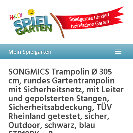
Skip
to
main
content
Mein Spielgarten
Toggle
navigat
SONGMICS Trampolin Ø 305
cm, rundes Gartentrampolin
mit Sicherheitsnetz, mit Leiter
und gepolsterten Stangen,
Sicherheitsabdeckung, TÜV
Rheinland getestet, sicher,
Outdoor, schwarz, blau