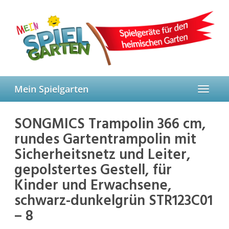
Skip
to
main
content
Mein Spielgarten
Toggle
navigat
SONGMICS Trampolin 366 cm,
rundes Gartentrampolin mit
Sicherheitsnetz und Leiter,
gepolstertes Gestell, für
Kinder und Erwachsene,
schwarz-dunkelgrün STR123C01
– 8