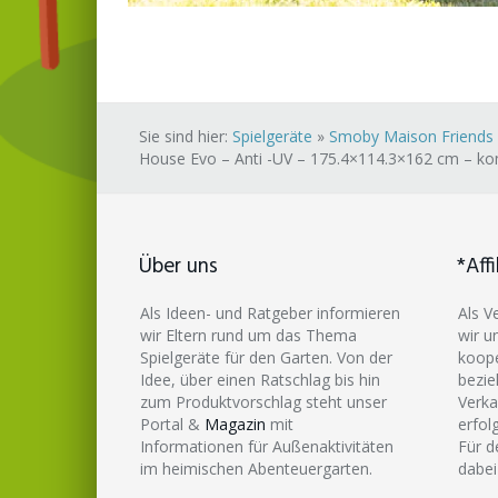
Sie sind hier:
Spielgeräte
»
Smoby Maison Friends 
House Evo – Anti -UV – 175.4×114.3×162 cm – ko
Über uns
*Affi
Als Ideen- und Ratgeber informieren
Als V
wir Eltern rund um das Thema
wir u
Spielgeräte für den Garten. Von der
koope
Idee, über einen Ratschlag bis hin
bezie
zum Produktvorschlag steht unser
Verka
Portal &
Magazin
mit
erfol
Informationen für Außenaktivitäten
Für d
im heimischen Abenteuergarten.
dabei