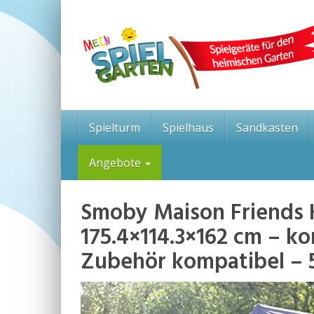
Skip
to
main
content
Spielturm
Spielhaus
Sandkasten
Angebote
Smoby Maison Friends 
175.4×114.3×162 cm – ko
Zubehör kompatibel – 