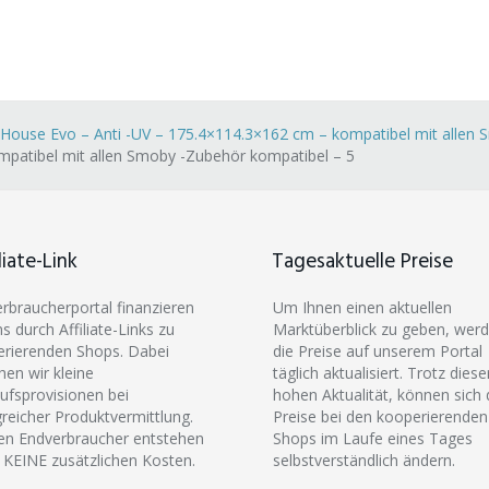
House Evo – Anti -UV – 175.4×114.3×162 cm – kompatibel mit allen
mpatibel mit allen Smoby -Zubehör kompatibel – 5
liate-Link
Tagesaktuelle Preise
erbraucherportal finanzieren
Um Ihnen einen aktuellen
ns durch Affiliate-Links zu
Marktüberblick zu geben, wer
rierenden Shops. Dabei
die Preise auf unserem Portal
hen wir kleine
täglich aktualisiert. Trotz diese
ufsprovisionen bei
hohen Aktualität, können sich 
greicher Produktvermittlung.
Preise bei den kooperierenden
en Endverbraucher entstehen
Shops im Laufe eines Tages
 KEINE zusätzlichen Kosten.
selbstverständlich ändern.