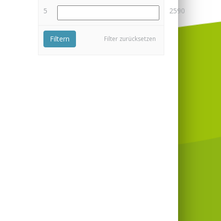
5
2590
Filtern
Filter zurücksetzen