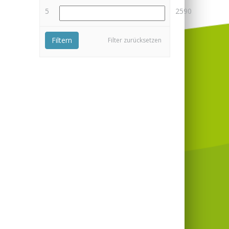
5
2590
Filtern
Filter zurücksetzen