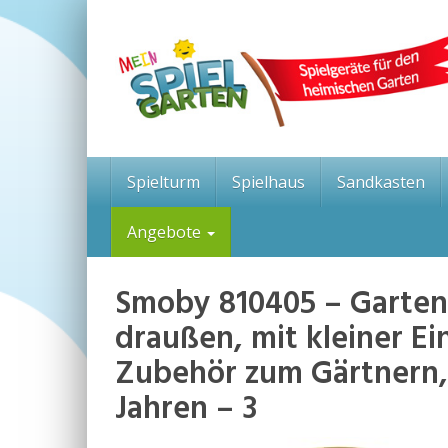
Skip
to
main
content
Spielturm
Spielhaus
Sandkasten
Angebote
Smoby 810405 – Gartenh
draußen, mit kleiner Ei
Zubehör zum Gärtnern,
Jahren – 3