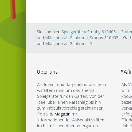
Sie sind hier:
Spielgeräte
»
Smoby 810405 – Gartenh
und Mädchen ab 2 Jahren
»
Smoby 810405 – Garten
und Mädchen ab 2 Jahren – 3
Über uns
*Affi
Als Ideen- und Ratgeber informieren
Als V
wir Eltern rund um das Thema
wir u
Spielgeräte für den Garten. Von der
koope
Idee, über einen Ratschlag bis hin
bezie
zum Produktvorschlag steht unser
Verka
Portal &
Magazin
mit
erfol
Informationen für Außenaktivitäten
Für d
im heimischen Abenteuergarten.
dabei