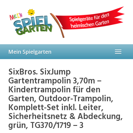
Skip
to
main
content
Mein Spielgarten
Toggle
navigat
SixBros. SixJump
Gartentrampolin 3,70m –
Kindertrampolin für den
Garten, Outdoor-Trampolin,
Komplett-Set inkl. Leiter,
Sicherheitsnetz & Abdeckung,
grün, TG370/1719 – 3