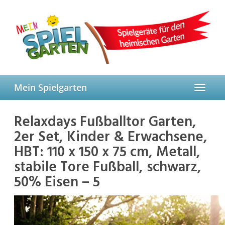
Skip
to
main
content
Mein Spielgarten
Toggle
navigat
Relaxdays Fußballtor Garten,
2er Set, Kinder & Erwachsene,
HBT: 110 x 150 x 75 cm, Metall,
stabile Tore Fußball, schwarz,
50% Eisen – 5