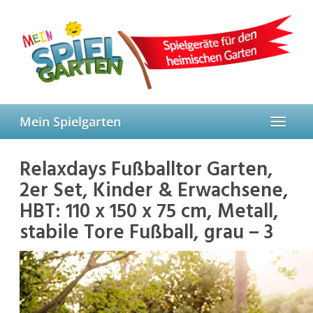
Skip
to
main
content
Mein Spielgarten
Toggle
navigat
Relaxdays Fußballtor Garten,
2er Set, Kinder & Erwachsene,
HBT: 110 x 150 x 75 cm, Metall,
stabile Tore Fußball, grau – 3