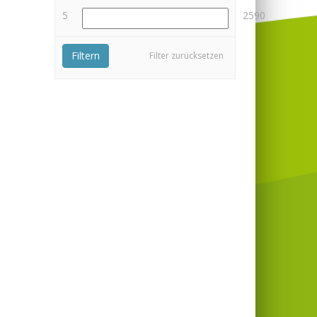
5
2590
Filtern
Filter zurücksetzen