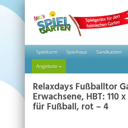
Skip
to
main
content
Spielturm
Spielhaus
Sandkasten
Angebote
Relaxdays Fußballtor Ga
Erwachsene, HBT: 110 x 
für Fußball, rot – 4