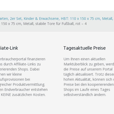
rten, 2er Set, Kinder & Erwachsene, HBT: 110 x 150 x 75 cm, Metall, s
50 x 75 cm, Metall, stabile Tore für Fußball, rot – 4
liate-Link
Tagesaktuelle Preise
erbraucherportal finanzieren
Um Ihnen einen aktuellen
ns durch Affiliate-Links zu
Marktüberblick zu geben, wer
rierenden Shops. Dabei
die Preise auf unserem Portal
hen wir kleine
täglich aktualisiert. Trotz diese
ufsprovisionen bei
hohen Aktualität, können sich 
greicher Produktvermittlung.
Preise bei den kooperierenden
en Endverbraucher entstehen
Shops im Laufe eines Tages
 KEINE zusätzlichen Kosten.
selbstverständlich ändern.