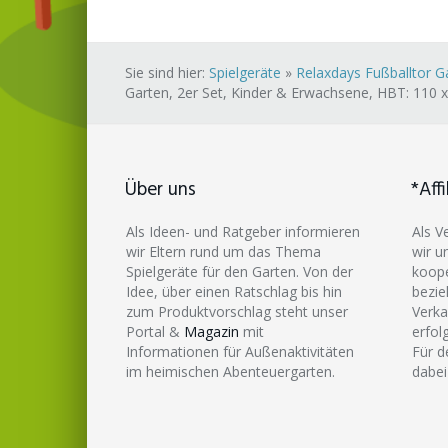
Sie sind hier:
Spielgeräte
»
Relaxdays Fußballtor Ga
Garten, 2er Set, Kinder & Erwachsene, HBT: 110 x 1
Über uns
*Affi
Als Ideen- und Ratgeber informieren
Als V
wir Eltern rund um das Thema
wir u
Spielgeräte für den Garten. Von der
koope
Idee, über einen Ratschlag bis hin
bezie
zum Produktvorschlag steht unser
Verka
Portal &
Magazin
mit
erfol
Informationen für Außenaktivitäten
Für d
im heimischen Abenteuergarten.
dabei