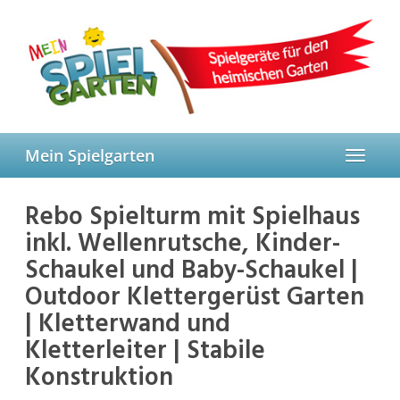
Skip
to
main
content
Mein Spielgarten
Toggle
navigat
Rebo Spielturm mit Spielhaus
inkl. Wellenrutsche, Kinder-
Schaukel und Baby-Schaukel |
Outdoor Klettergerüst Garten
| Kletterwand und
Kletterleiter | Stabile
Konstruktion