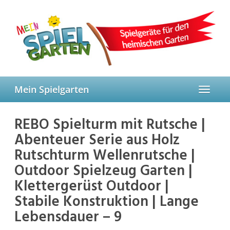
Skip
to
main
content
Mein Spielgarten
Toggle
navigat
REBO Spielturm mit Rutsche |
Abenteuer Serie aus Holz
Rutschturm Wellenrutsche |
Outdoor Spielzeug Garten |
Klettergerüst Outdoor |
Stabile Konstruktion | Lange
Lebensdauer – 9