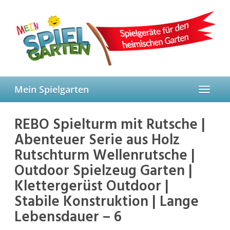
Skip
to
main
content
Mein Spielgarten
Toggle
navigat
REBO Spielturm mit Rutsche |
Abenteuer Serie aus Holz
Rutschturm Wellenrutsche |
Outdoor Spielzeug Garten |
Klettergerüst Outdoor |
Stabile Konstruktion | Lange
Lebensdauer – 6