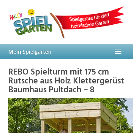
Skip
to
main
content
Mein Spielgarten
Toggle
navigat
REBO Spielturm mit 175 cm
Rutsche aus Holz Klettergerüst
Baumhaus Pultdach – 8