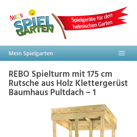
Skip
to
main
content
Mein Spielgarten
Toggle
navigat
REBO Spielturm mit 175 cm
Rutsche aus Holz Klettergerüst
Baumhaus Pultdach – 1