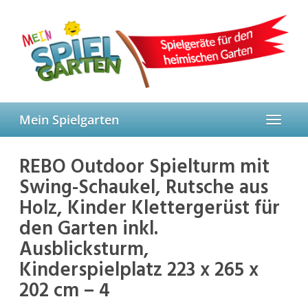
Skip
to
main
content
Mein Spielgarten
Toggle
navigat
REBO Outdoor Spielturm mit
Swing-Schaukel, Rutsche aus
Holz, Kinder Klettergerüst für
den Garten inkl.
Ausblicksturm,
Kinderspielplatz 223 x 265 x
202 cm – 4