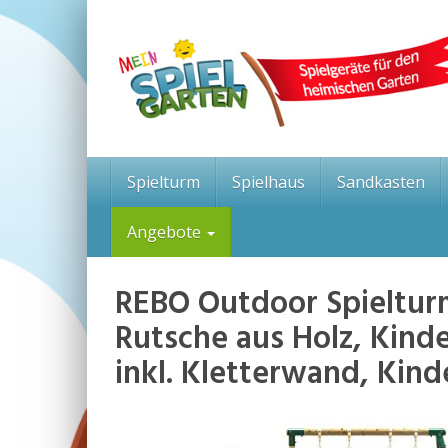
Skip
to
main
content
Spielturm
Spielhaus
Sandkasten
Angebote
REBO Outdoor Spielturm
Rutsche aus Holz, Kinde
inkl. Kletterwand, Kinde