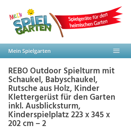
Skip
to
main
content
Mein Spielgarten
Toggle
navigat
REBO Outdoor Spielturm mit
Schaukel, Babyschaukel,
Rutsche aus Holz, Kinder
Klettergerüst für den Garten
inkl. Ausblicksturm,
Kinderspielplatz 223 x 345 x
202 cm – 2