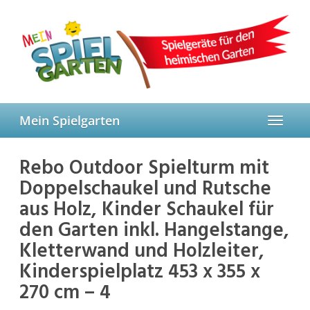
Skip
to
main
content
Mein Spielgarten
Toggle
navigat
Rebo Outdoor Spielturm mit
Doppelschaukel und Rutsche
aus Holz, Kinder Schaukel für
den Garten inkl. Hangelstange,
Kletterwand und Holzleiter,
Kinderspielplatz 453 x 355 x
270 cm – 4